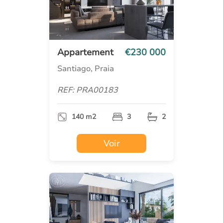
Appartement
€230 000
Santiago, Praia
REF: PRA00183
140 m2
3
2
Voir