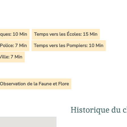
ques: 10 Min
Temps vers les Écoles: 15 Min
Police: 7 Min
Temps vers les Pompiers: 10 Min
ille: 7 Min
Observation de la Faune et Flore
Historique du c