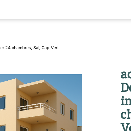
er 24 chambres, Sal, Cap-Vert
a
D
i
c
V