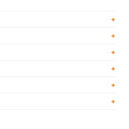
+
+
+
+
+
+