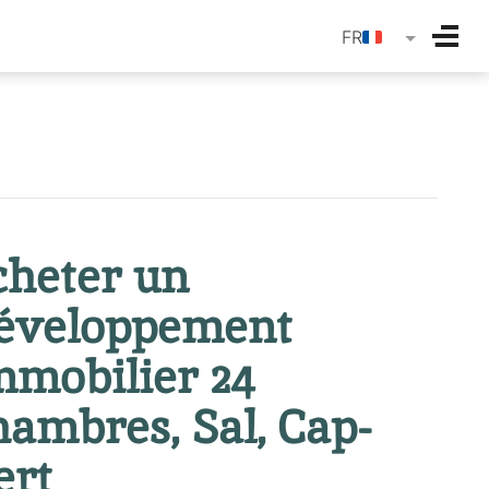
langua
FR
cheter un
éveloppement
mmobilier 24
hambres, Sal, Cap-
ert