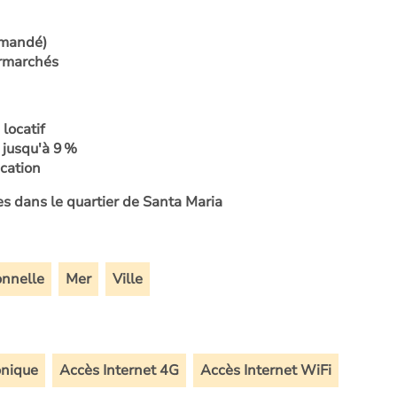
mmandé)
ermarchés
 locatif
jusqu'à 9 %
ication
 dans le quartier de Santa Maria
onnelle
Mer
Ville
onique
Accès Internet 4G
Accès Internet WiFi