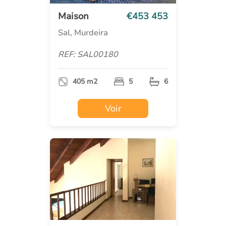
Maison
€453 453
Sal, Murdeira
REF: SAL00180
405 m2
5
6
Voir