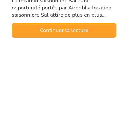
La location saisonniere Sal : une
opportunité portée par AirbnbLa location
saisonniere Sal attire de plus en plus
d’investisseurs étrangers. L’île, véritable
moteur touristique du Cap-Vert, combine
Continuer la lecture
un…