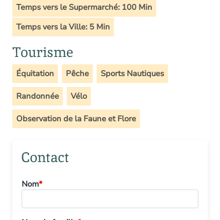
Temps vers le Supermarché: 100 Min
Temps vers la Ville: 5 Min
Tourisme
Équitation
Pêche
Sports Nautiques
Randonnée
Vélo
Observation de la Faune et Flore
Contact
Nom
*