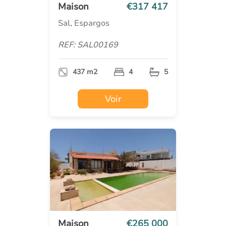
Maison
€317 417
Sal, Espargos
REF: SAL00169
437 m2
4
5
Voir
Maison
€265 000