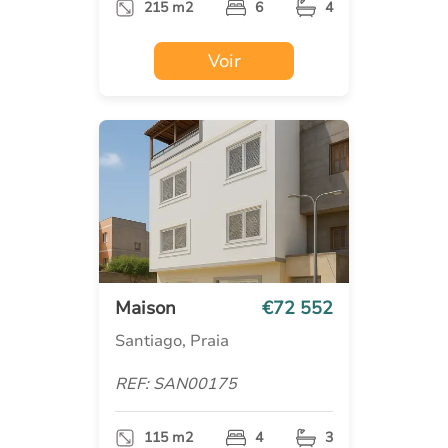
215 m2
6
4
Voir
Maison
€72 552
Santiago, Praia
REF: SAN00175
115 m2
4
3