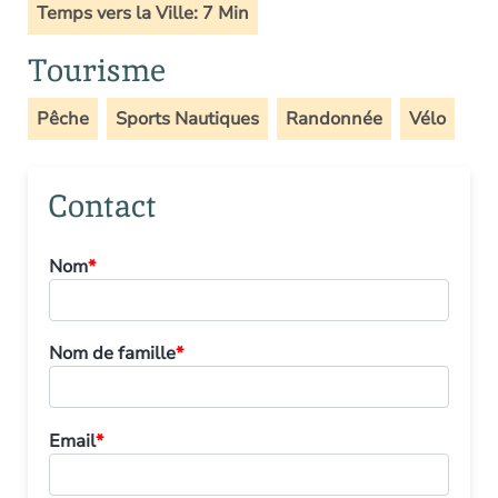
Temps vers la Ville: 7 Min
Tourisme
Pêche
Sports Nautiques
Randonnée
Vélo
Contact
Nom
*
Nom de famille
*
Email
*