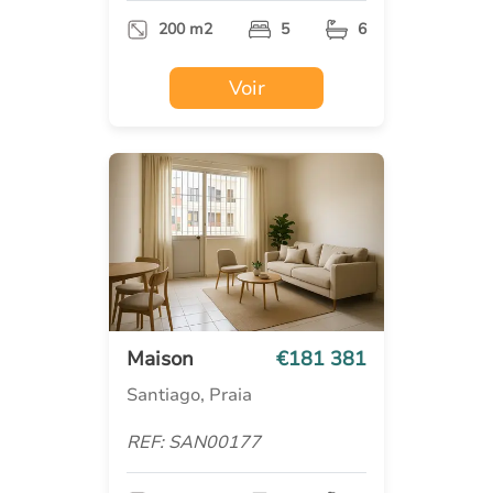
200 m2
5
6
Voir
Maison
€181 381
Santiago, Praia
REF: SAN00177