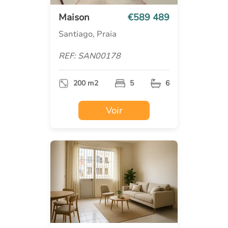
Maison
€589 489
Santiago, Praia
REF: SAN00178
200 m2
5
6
Voir