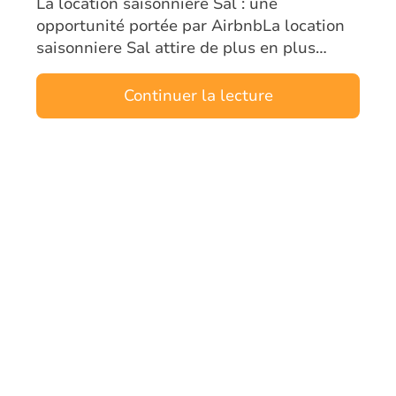
La location saisonniere Sal : une
opportunité portée par AirbnbLa location
saisonniere Sal attire de plus en plus
d’investisseurs étrangers. L’île, véritable
moteur touristique du Cap-Vert, combine
Continuer la lecture
un…