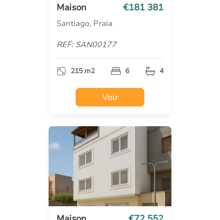
Maison
€181 381
Santiago, Praia
REF: SAN00177
215 m2
6
4
Voir
Maison
€72 552