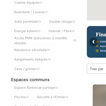
Cuisine équipée
(0)
Buanderie / Laverie
(0)
Suite parentale
Double vitrage
(0)
(0)
Énergie solaire
Internet / Fibre
(0)
(0)
Accès PMR (personnes à mobilité
‹
(0)
réduite)
Résidence sécurisée
(0)
Rangements intégrés
(0)
Trier par
Cave / grenier
(0)
Espaces communs
Espace Barbecue partagé
(0)
Piscine
Sécurité à l'Entrée
(0)
(0)