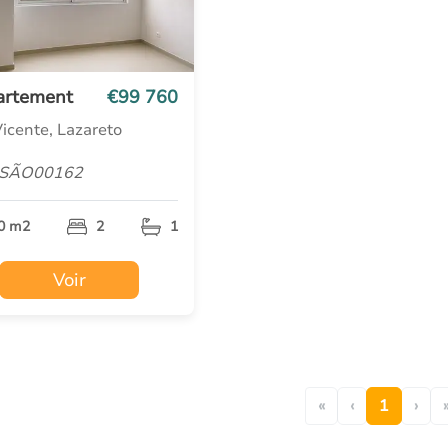
artement
€99 760
icente, Lazareto
 SÃO00162
0 m2
2
1
Voir
«
‹
1
›