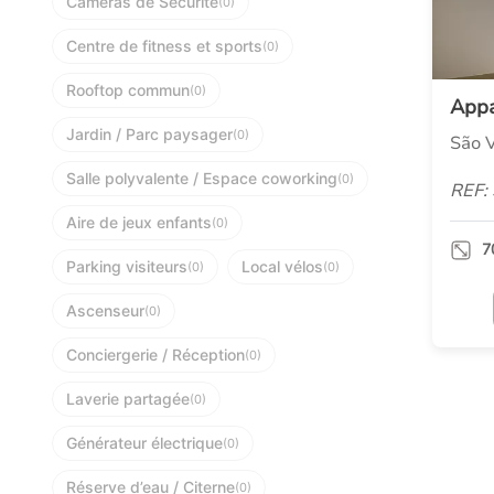
Caméras de Sécurité
(0)
Centre de fitness et sports
(0)
Rooftop commun
(0)
App
Jardin / Parc paysager
(0)
São V
Salle polyvalente / Espace coworking
(0)
REF:
Aire de jeux enfants
(0)
7
Parking visiteurs
Local vélos
(0)
(0)
Ascenseur
(0)
Conciergerie / Réception
(0)
Laverie partagée
(0)
Générateur électrique
(0)
Réserve d’eau / Citerne
(0)