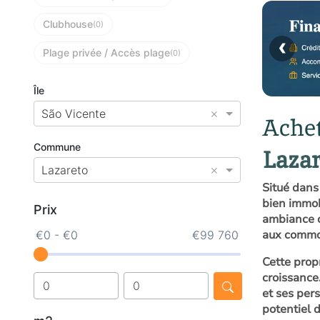
Clubhouse
(0)
‹
Plage privée / Accès plage
(0)
Île
×
São Vicente
Achet
Commune
Lazar
×
Lazareto
Situé dans
bien immob
Prix
ambiance co
aux commod
€0 - €0
€99 760
Cette prop
croissance
et ses per
potentiel 