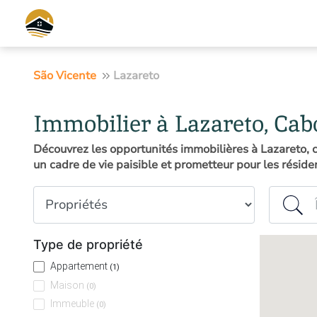
São Vicente
Lazareto
Immobilier à Lazareto, Cab
Découvrez les opportunités immobilières à Lazareto, 
un cadre de vie paisible et prometteur pour les résiden
Type de propriété
Île ou co
Type de propriété
Appartement
(1)
Maison
(0)
Immeuble
(0)