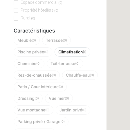
Espace commercial
(0)
Propriété hôtelière
(0)
Rural
(0)
Caractéristiques
Meublé
Terrasse
(0)
(0)
Piscine privée
Climatisation
(0)
(1)
Cheminée
Toit-terrasse
(0)
(0)
Rez-de-chaussée
Chauffe-eau
(0)
(0)
Patio / Cour intérieure
(0)
Dressing
Vue mer
(0)
(0)
Vue montagne
Jardin privé
(0)
(0)
Parking privé / Garage
(0)