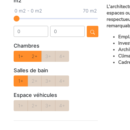
m2
L’architect
0 m2 - 0 m2
70 m2
espaces ou
respectueu
remarquabl
Empla
Inves
Chambres
Archi
Clima
1+
2+
3+
4+
Cadre
Salles de bain
1+
2+
3+
4+
Espace véhicules
1+
2+
3+
4+