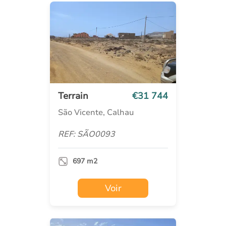
Terrain
€31 744
São Vicente, Calhau
REF: SÃO0093
697 m2
Voir