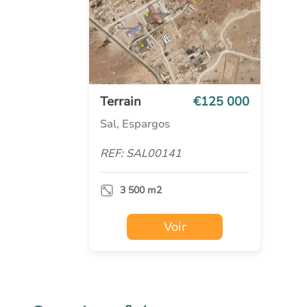
Terrain
€125 000
Sal, Espargos
REF: SAL00141
3 500 m2
Voir