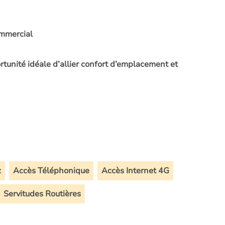
ommercial
tunité idéale d’allier confort d’emplacement et
z
Accès Téléphonique
Accès Internet 4G
Servitudes Routières