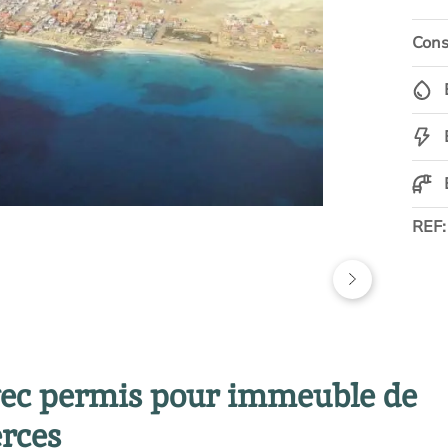
Const
REF
avec permis pour immeuble de
rces