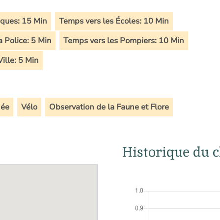
ques: 15 Min
Temps vers les Écoles: 10 Min
 Police: 5 Min
Temps vers les Pompiers: 10 Min
ille: 5 Min
ée
Vélo
Observation de la Faune et Flore
Historique du c