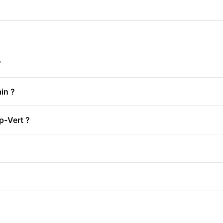
?
ain ?
p-Vert ?