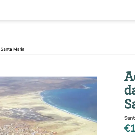
e Santa Maria
A
d
S
Sant
€1