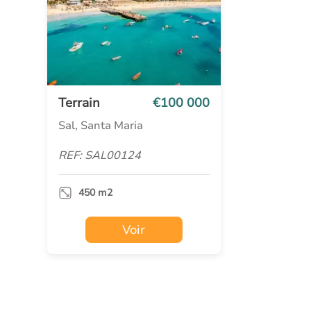
Terrain
€100 000
Sal, Santa Maria
REF: SAL00124
450 m2
Voir