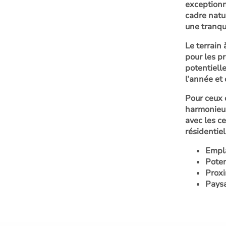
exceptionn
cadre natur
une tranqui
Le terrain
pour les pr
potentiell
l’année et
Pour ceux 
harmonieus
avec les ce
résidentiel
Empla
Poten
Proxi
Paysa