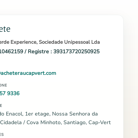
ete
rde Experience, Sociedade Unipessoal Lda
210462159 / Registre : 393173720250925
acheteraucapvert.com
ONE
57 9336
E
do Enacol, 1er etage, Nossa Senhora da
 Cidadela / Cova Minhoto, Santiago, Cap-Vert
ES