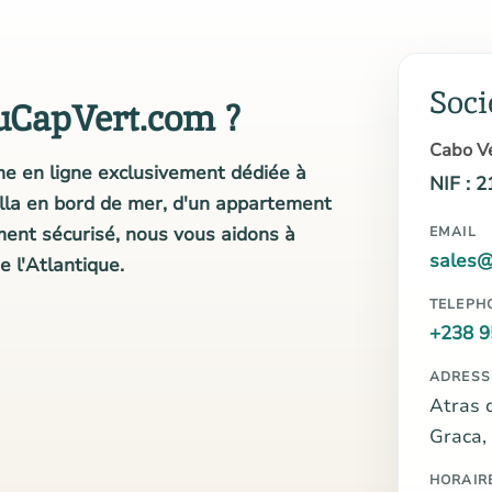
Soci
uCapVert.com ?
Cabo Ve
e en ligne exclusivement dédiée à
NIF : 
illa en bord de mer, d'un appartement
ment sécurisé, nous vous aidons à
EMAIL
sales@
e l'Atlantique.
TELEPH
+238 9
ADRESS
Atras 
Graca,
HORAIR