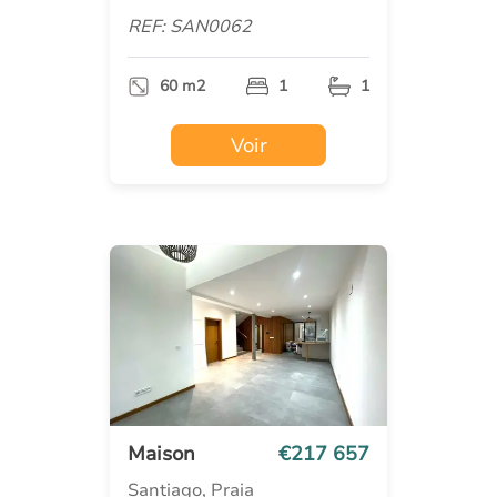
REF: SAN0062
60 m2
1
1
Voir
Maison
€217 657
Santiago, Praia