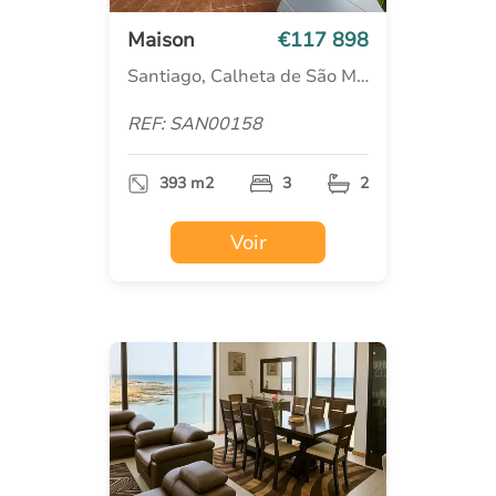
Maison
€117 898
Santiago, Calheta de São Miguel
REF: SAN00158
393 m2
3
2
Voir