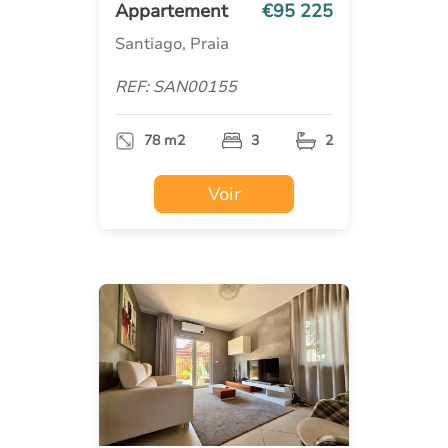
Appartement
€95 225
Santiago, Praia
REF: SAN00155
78 m2
3
2
Voir