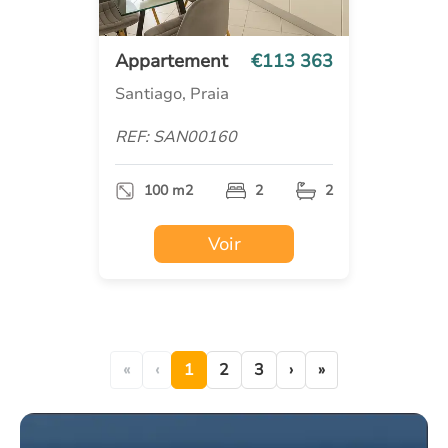
Appartement
€113 363
Santiago, Praia
REF: SAN00160
100 m2
2
2
Voir
«
‹
1
2
3
›
»