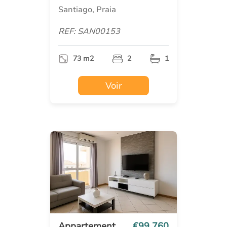
Santiago, Praia
REF: SAN00153
73 m2
2
1
Voir
Appartement
€99 760