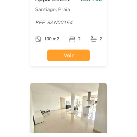
Santiago, Praia
REF: SAN00154
100 m2
2
2
Voir