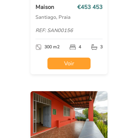
Maison
€453 453
Santiago, Praia
REF: SAN00156
300 m2
4
3
Voir