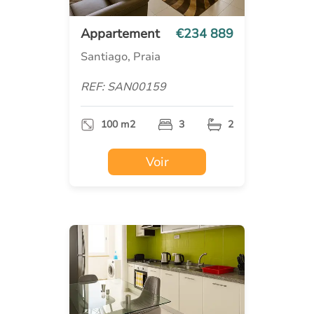
Appartement
€234 889
Santiago, Praia
REF: SAN00159
100 m2
3
2
Voir