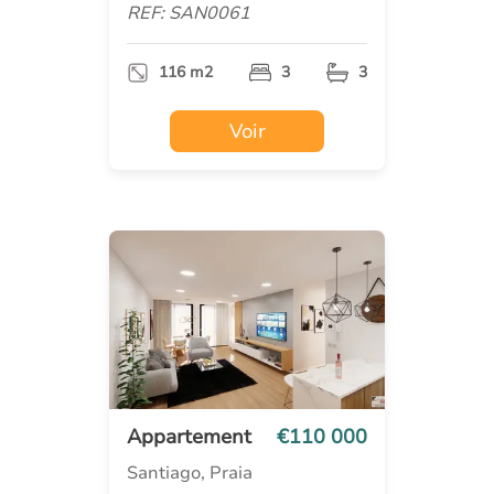
REF: SAN0061
116 m2
3
3
Voir
Appartement
€110 000
Santiago, Praia