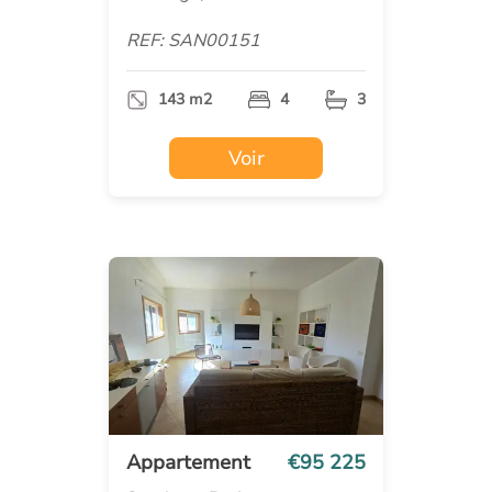
REF: SAN00151
143 m2
4
3
Voir
Appartement
€95 225